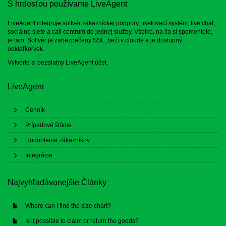
S hrdosťou používame LiveAgent
LiveAgent integruje softvér zákazníckej podpory, tiketovací systém, live chat,
sociálne siete a call centrum do jednej služby. Všetko, na čo si spomeniete,
je tam. Softvér je zabezpečený SSL, beží v cloude a je dostupný
odkiaľkoľvek.
Vytvorte si bezplatný
LiveAgent účet
.
LiveAgent
Cenník
Prípadové štúdie
Hodnotenie zákazníkov
Integrácie
Najvyhľadávanejšie Články
Where can I find the size chart?
Is it possible to claim or return the goods?