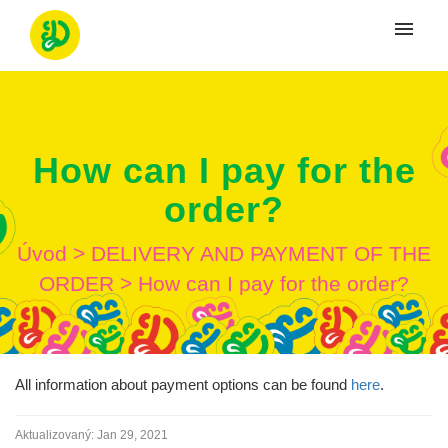
Moje tikety
Vytvoriť tiket
How can I pay for the
Prihlásenie
order?
Úvod
>
DELIVERY AND PAYMENT OF THE
ORDER
>
How can I pay for the order?
All information about payment options can be found
here
.
Aktualizovaný:
Jan 29, 2021